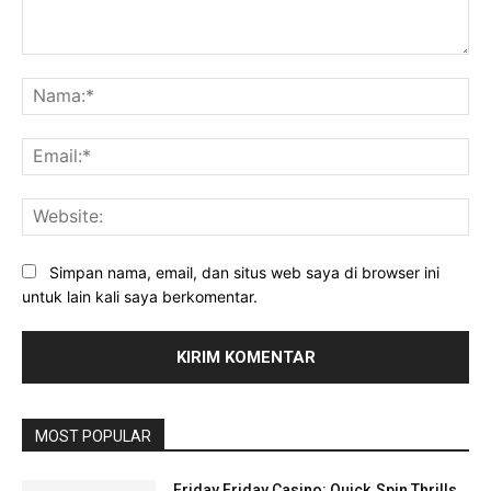
Komentar:
Na
Ema
Web
Simpan nama, email, dan situs web saya di browser ini
untuk lain kali saya berkomentar.
MOST POPULAR
Friday Friday Casino: Quick‑Spin Thrills