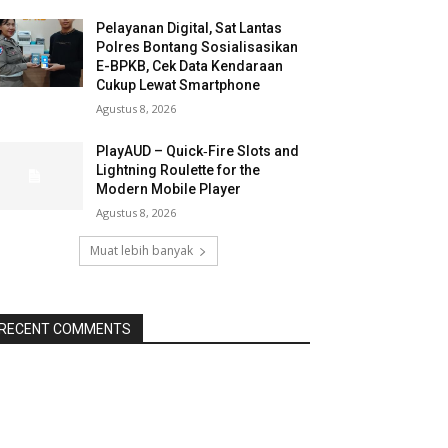
Pelayanan Digital, Sat Lantas
Polres Bontang Sosialisasikan
E-BPKB, Cek Data Kendaraan
Cukup Lewat Smartphone
Agustus 8, 2026
PlayAUD – Quick‑Fire Slots and
Lightning Roulette for the
Modern Mobile Player
Agustus 8, 2026
Muat lebih banyak
RECENT COMMENTS