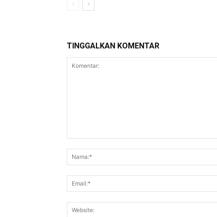
TINGGALKAN KOMENTAR
Komentar: