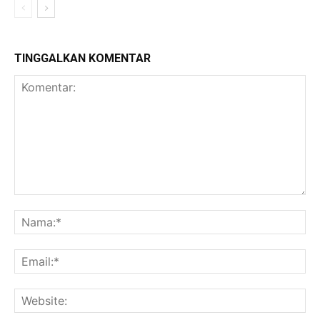
TINGGALKAN KOMENTAR
Komentar:
Na
Ema
Web