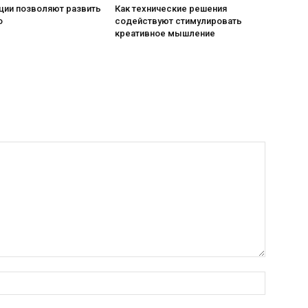
ции позволяют развить
Как технические решения
о
содействуют стимулировать
креативное мышление
Nama:*