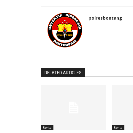
polresbontang
RELATED ARTICLES
Berita
Berita