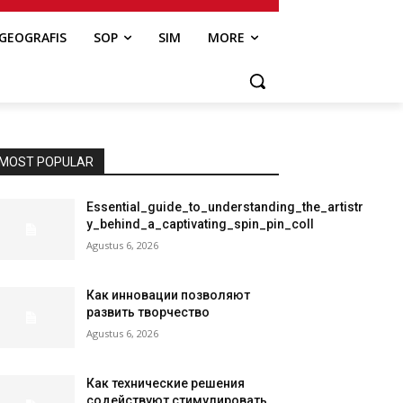
GEOGRAFIS
SOP
SIM
MORE
MOST POPULAR
Essential_guide_to_understanding_the_artistr
y_behind_a_captivating_spin_pin_coll
Agustus 6, 2026
Как инновации позволяют
развить творчество
Agustus 6, 2026
Как технические решения
содействуют стимулировать