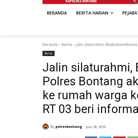
BERANDA
BERITA HARIAN
PEJAB
Beranda
Berita
Jalin silaturahmi, Bhabinkamtibmas
Berita
Jalin silaturahmi
Polres Bontang ak
ke rumah warga k
RT 03 beri inform
By
polresbontang
Juni 18, 2019