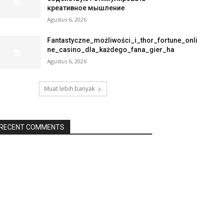
креативное мышление
Agustus 6, 2026
Fantastyczne_możliwości_i_thor_fortune_onli
ne_casino_dla_każdego_fana_gier_ha
Agustus 6, 2026
Muat lebih banyak
RECENT COMMENTS