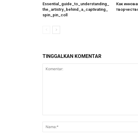
Essential_guide_to_understanding_
Как иннова
the_artistry_behind_a_captivating_
творчеств
spin_pin_coll
TINGGALKAN KOMENTAR
Komentar: