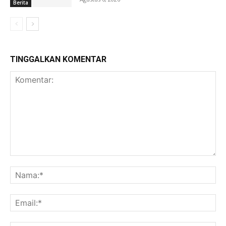
Berita
TINGGALKAN KOMENTAR
Komentar:
Na
Ema