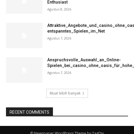
Enthusiast
Agustus 8, 2026
Attraktive_Angebote_und_casino_ohne_oas
entspanntes_Spielen_im_Net
Agustus 7, 2026
Anspruchsvolle_Auswahl_an_Online-
Spielen_bei_casino_ohne_oasis_für_hohe
Agustus 7, 2026
Muat lebih banyak
RECENT COMMENTS
© Newspaper WordPress Theme by TagDiv