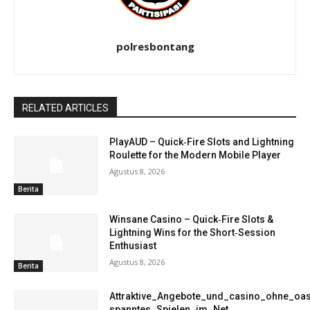
polresbontang
RELATED ARTICLES
PlayAUD – Quick‑Fire Slots and Lightning
Roulette for the Modern Mobile Player
Agustus 8, 2026
Berita
Winsane Casino – Quick‑Fire Slots &
Lightning Wins for the Short‑Session
Enthusiast
Agustus 8, 2026
Berita
Attraktive_Angebote_und_casino_ohne_oas
spanntes_Spielen_im_Net