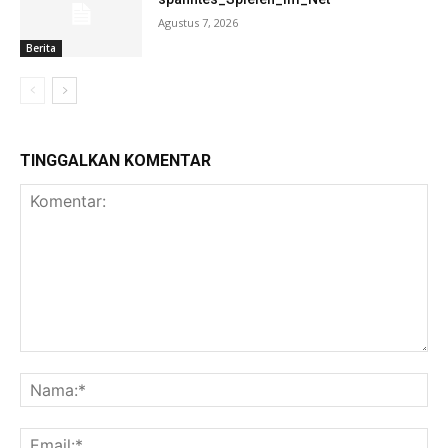
Agustus 7, 2026
Berita
TINGGALKAN KOMENTAR
Komentar:
Na
Ema