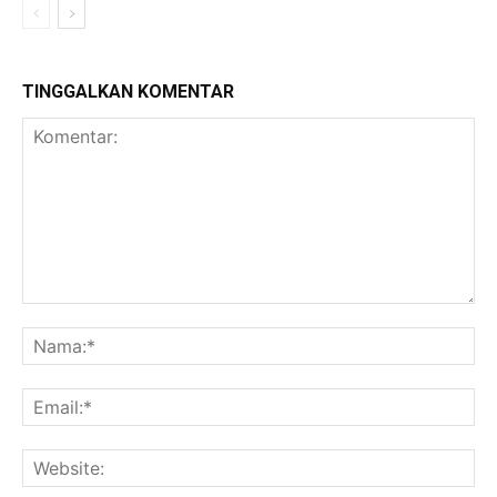
TINGGALKAN KOMENTAR
Komentar:
Na
Ema
Web