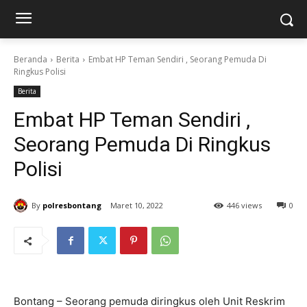
Beranda
Berita
Embat HP Teman Sendiri , Seorang Pemuda Di
Ringkus Polisi
Berita
Embat HP Teman Sendiri ,
Seorang Pemuda Di Ringkus
Polisi
By
polresbontang
Maret 10, 2022
446 views
0
Bontang – Seorang pemuda diringkus oleh Unit Reskrim