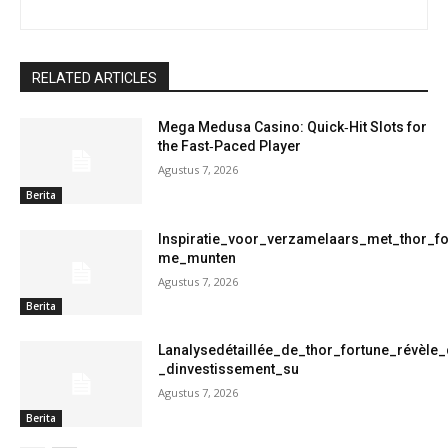
RELATED ARTICLES
Mega Medusa Casino: Quick‑Hit Slots for
the Fast‑Paced Player
Agustus 7, 2026
Berita
Inspiratie_voor_verzamelaars_met_thor_f
me_munten
Agustus 7, 2026
Berita
Lanalysedétaillée_de_thor_fortune_révèle
_dinvestissement_su
Agustus 7, 2026
Berita