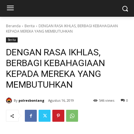
Beranda
Berita
DENGAN RASA IKHLAS, BERBAGI KEBAHAGIAAN
KEPADA MEREKA YANG MEMBUTUHKAN
Berita
DENGAN RASA IKHLAS,
BERBAGI KEBAHAGIAAN
KEPADA MEREKA YANG
MEMBUTUHKAN
By
polresbontang
Agustus 16, 2019
546 views
0