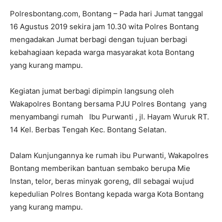
Polresbontang.com, Bontang – Pada hari Jumat tanggal
16 Agustus 2019 sekira jam 10.30 wita Polres Bontang
mengadakan Jumat berbagi dengan tujuan berbagi
kebahagiaan kepada warga masyarakat kota Bontang
yang kurang mampu.
Kegiatan jumat berbagi dipimpin langsung oleh
Wakapolres Bontang bersama PJU Polres Bontang yang
menyambangi rumah Ibu Purwanti , jl. Hayam Wuruk RT.
14 Kel. Berbas Tengah Kec. Bontang Selatan.
Dalam Kunjungannya ke rumah ibu Purwanti, Wakapolres
Bontang memberikan bantuan sembako berupa Mie
Instan, telor, beras minyak goreng, dll sebagai wujud
kepedulian Polres Bontang kepada warga Kota Bontang
yang kurang mampu.