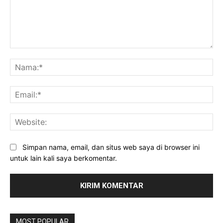
Komentar:
Na
Ema
Web
Simpan nama, email, dan situs web saya di browser ini
untuk lain kali saya berkomentar.
MOST POPULAR