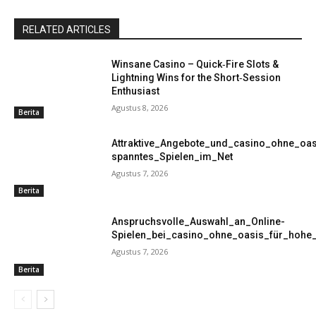
RELATED ARTICLES
Winsane Casino – Quick‑Fire Slots &
Lightning Wins for the Short‑Session
Enthusiast
Agustus 8, 2026
Berita
Attraktive_Angebote_und_casino_ohne_oas
spanntes_Spielen_im_Net
Agustus 7, 2026
Berita
Anspruchsvolle_Auswahl_an_Online-
Spielen_bei_casino_ohne_oasis_für_hohe
Agustus 7, 2026
Berita