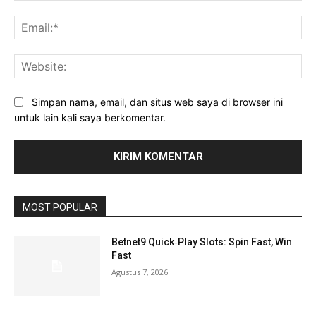
Ema
Web
Simpan nama, email, dan situs web saya di browser ini
untuk lain kali saya berkomentar.
MOST POPULAR
Betnet9 Quick‑Play Slots: Spin Fast, Win
Fast
Agustus 7, 2026