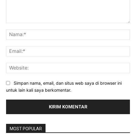
Komentar:
Na
Ema
Web
Simpan nama, email, dan situs web saya di browser ini
untuk lain kali saya berkomentar.
MOST POPULAR