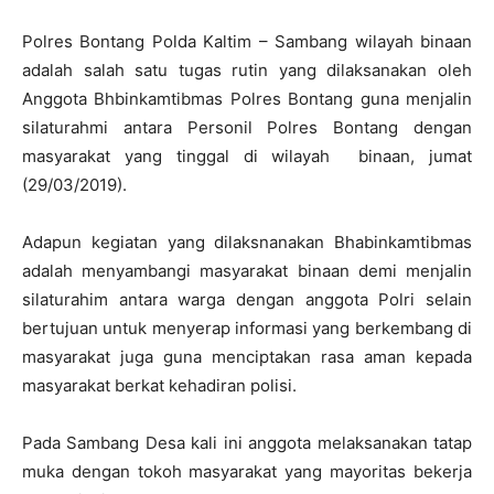
Polres Bontang Polda Kaltim – Sambang wilayah binaan
adalah salah satu tugas rutin yang dilaksanakan oleh
Anggota Bhbinkamtibmas Polres Bontang guna menjalin
silaturahmi antara Personil Polres Bontang dengan
masyarakat yang tinggal di wilayah binaan, jumat
(29/03/2019).
Adapun kegiatan yang dilaksnanakan Bhabinkamtibmas
adalah menyambangi masyarakat binaan demi menjalin
silaturahim antara warga dengan anggota Polri selain
bertujuan untuk menyerap informasi yang berkembang di
masyarakat juga guna menciptakan rasa aman kepada
masyarakat berkat kehadiran polisi.
Pada Sambang Desa kali ini anggota melaksanakan tatap
muka dengan tokoh masyarakat yang mayoritas bekerja