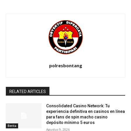
polresbontang
RELATED ARTICLES
Consolidated Casino Network: Tu
experiencia definitiva en casinos en línea
para fans de spin macho casino
depósito mínimo 5 euros
Berita
Agustus 9, 2026