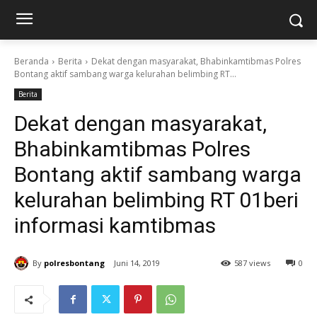
Beranda
Berita
Dekat dengan masyarakat, Bhabinkamtibmas Polres
Bontang aktif sambang warga kelurahan belimbing RT...
Berita
Dekat dengan masyarakat,
Bhabinkamtibmas Polres
Bontang aktif sambang warga
kelurahan belimbing RT 01beri
informasi kamtibmas
By
polresbontang
Juni 14, 2019
587 views
0