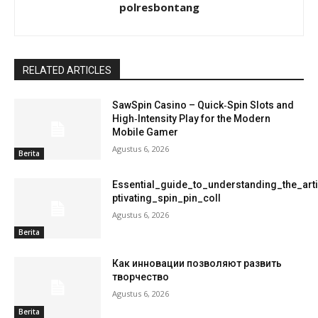
polresbontang
RELATED ARTICLES
SawSpin Casino – Quick‑Spin Slots and
High‑Intensity Play for the Modern
Mobile Gamer
Agustus 6, 2026
Berita
Essential_guide_to_understanding_the_art
ptivating_spin_pin_coll
Agustus 6, 2026
Berita
Как инновации позволяют развить
творчество
Agustus 6, 2026
Berita