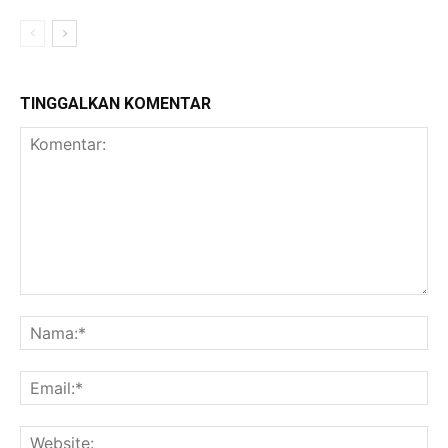
TINGGALKAN KOMENTAR
Komentar:
Na
Ema
Web