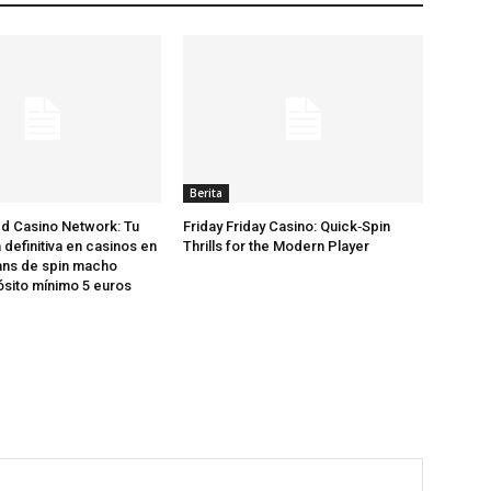
Berita
d Casino Network: Tu
Friday Friday Casino: Quick‑Spin
definitiva en casinos en
Thrills for the Modern Player
fans de spin macho
sito mínimo 5 euros