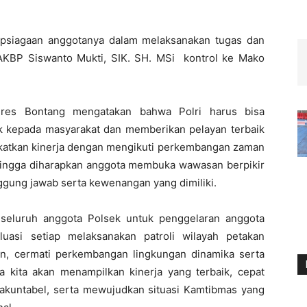
apsiagaan anggotanya dalam melaksanakan tugas dan
AKBP Siswanto Mukti, SIK. SH. MSi kontrol ke Mako
res Bontang mengatakan bahwa Polri harus bisa
k kepada masyarakat dan memberikan pelayan terbaik
gkatkan kinerja dengan mengikuti perkembangan zaman
sehingga diharapkan anggota membuka wawasan berpikir
ggung jawab serta kewenangan yang dimiliki.
seluruh anggota Polsek untuk penggelaran anggota
luasi setiap melaksanakan patroli wilayah petakan
an, cermati perkembangan lingkungan dinamika serta
ga kita akan menampilkan kinerja yang terbaik, cepat
akuntabel, serta mewujudkan situasi Kamtibmas yang