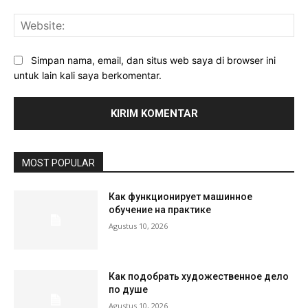
Web
Simpan nama, email, dan situs web saya di browser ini
untuk lain kali saya berkomentar.
MOST POPULAR
Как функционирует машинное
обучение на практике
Agustus 10, 2026
Как подобрать художественное дело
по душе
Agustus 10, 2026