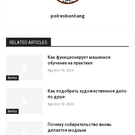
polresbontang
RELATED ARTICLES
Как функционирует машинное
обучение на практике
Agustus 10, 2026
Berita
Как подобрать художественное дело
по душе
Agustus 10, 2026
Berita
Почему собирательство вновь
делается модным