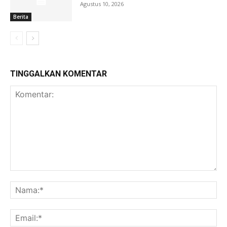
Agustus 10, 2026
Berita
TINGGALKAN KOMENTAR
Komentar:
Na
Ema