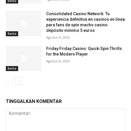
Berita
Consolidated Casino Network: Tu
experiencia definitiva en casinos en línea
para fans de spin macho casino
depósito mínimo 5 euros
Berita
Agustus 9, 2026
Friday Friday Casino: Quick‑Spin Thrills
for the Modern Player
Agustus 8, 2026
Berita
TINGGALKAN KOMENTAR