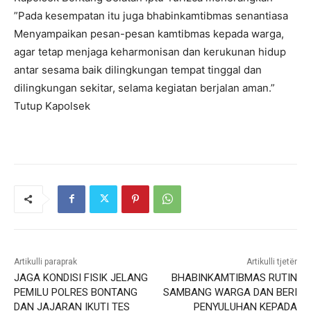
”Pada kesempatan itu juga bhabinkamtibmas senantiasa
Menyampaikan pesan-pesan kamtibmas kepada warga,
agar tetap menjaga keharmonisan dan kerukunan hidup
antar sesama baik dilingkungan tempat tinggal dan
dilingkungan sekitar, selama kegiatan berjalan aman.”
Tutup Kapolsek
Artikulli paraprak
Artikulli tjetër
JAGA KONDISI FISIK JELANG
BHABINKAMTIBMAS RUTIN
PEMILU POLRES BONTANG
SAMBANG WARGA DAN BERI
DAN JAJARAN IKUTI TES
PENYULUHAN KEPADA