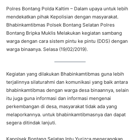
Polres Bontang Polda Kaltim – Dalam upaya untuk lebih
mendekatkan pihak Kepolisian dengan masyarakat.
Bhabinkamtibmas Polsek Bontang Selatan Polres
Bontang Bripka Muklis Melakukan kegiatan sambang
warga dengan cara sistem pintu ke pintu (DDS) dengan
warga binaanya. Selasa (19/02/2019).
Kegiatan yang dilakukan Bhabinkamtibmas guna lebih
terjalinnya silaturahmi dan komunikasi yang baik antara
bhabinkamtibmas dengan warga desa binaannya, selain
itu juga guna informasi dan informasi mengenai
perkembangan di desa, masyarakat tidak ada yang
melaporkannya. untuk bhabinkamtibmasnya dan dapat
segera ditindak lanjuti.
Kapolsek Bontang Selatan Iptu Yurizca menerangkan