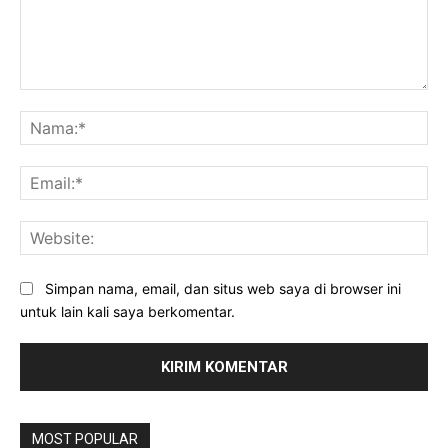
Komentar:
Na
Ema
Web
Simpan nama, email, dan situs web saya di browser ini
untuk lain kali saya berkomentar.
MOST POPULAR