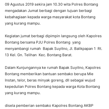
09 Agustus 2019 sekira jam 10.30 wita Polres Bontang
mengadakan Jumat berbagi dengan tujuan berbagi
kebahagiaan kepada warga masyarakat kota Bontang
yang kurang mampu.
Kegiatan jumat berbagi dipimpin langsung oleh Kapolres
Bontang bersama PJU Polres Bontang yang
menyambangi rumah Bapak Suyitno, Jl. Balikpapan 1 Rt.
13 Kel. Gn. Telihan Kec. Bontang Barat.
Dalam Kunjungannya ke rumah Bapak Suyitno, Kapolres
Bontang memberikan bantuan sembako berupa Mie
Instan, telor, beras minyak goreng, dll sebagai wujud
kepedulian Polres Bontang kepada warga Kota Bontang
yang kurang mampu.
disela pemberian sembako Kapolres Bontang AKBP