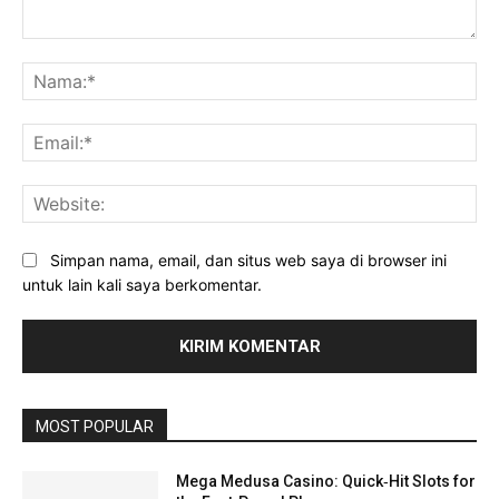
Komentar:
Na
Ema
Web
Simpan nama, email, dan situs web saya di browser ini
untuk lain kali saya berkomentar.
MOST POPULAR
Mega Medusa Casino: Quick‑Hit Slots for