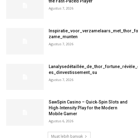
the Fast‑Paced Player
Agustus 7, 2026
Inspiratie_voor_verzamelaars_met_thor_f
zame_munten
Agustus 7, 2026
Lanalysedétaillée_de_thor_fortune_révèle
es_dinvestissement_su
Agustus 7, 2026
SawSpin Casino – Quick‑Spin Slots and
High‑Intensity Play for the Modern
Mobile Gamer
Agustus 6, 2026
Muat lebih banyak