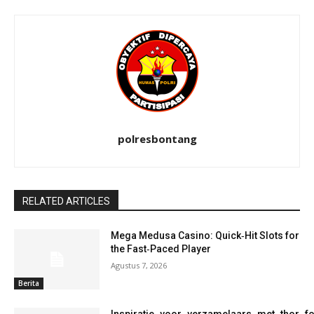
polresbontang
RELATED ARTICLES
Mega Medusa Casino: Quick‑Hit Slots for
the Fast‑Paced Player
Agustus 7, 2026
Berita
Inspiratie_voor_verzamelaars_met_thor_f