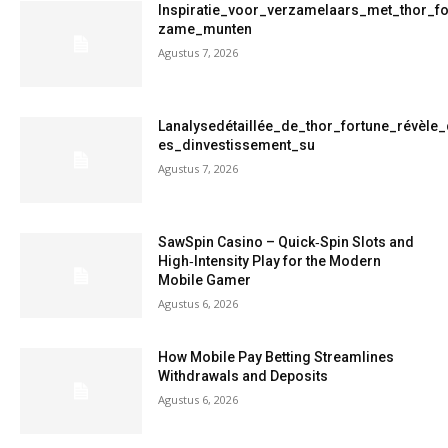
Inspiratie_voor_verzamelaars_met_thor_f
zame_munten
Agustus 7, 2026
Lanalysedétaillée_de_thor_fortune_révèle
es_dinvestissement_su
Agustus 7, 2026
SawSpin Casino – Quick‑Spin Slots and
High‑Intensity Play for the Modern
Mobile Gamer
Agustus 6, 2026
How Mobile Pay Betting Streamlines
Withdrawals and Deposits
Agustus 6, 2026