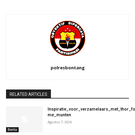
polresbontang
RELATED ARTICLES
Inspiratie_voor_verzamelaars_met_thor_f
me_munten
Agustus 7, 2026
Berita