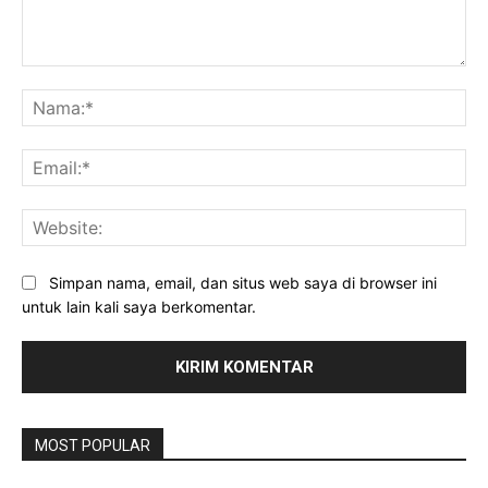
Komentar:
Na
Ema
Web
Simpan nama, email, dan situs web saya di browser ini
untuk lain kali saya berkomentar.
MOST POPULAR