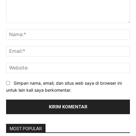
Komentar:
Na
Ema
Web
Simpan nama, email, dan situs web saya di browser ini
untuk lain kali saya berkomentar.
MOST POPULAR