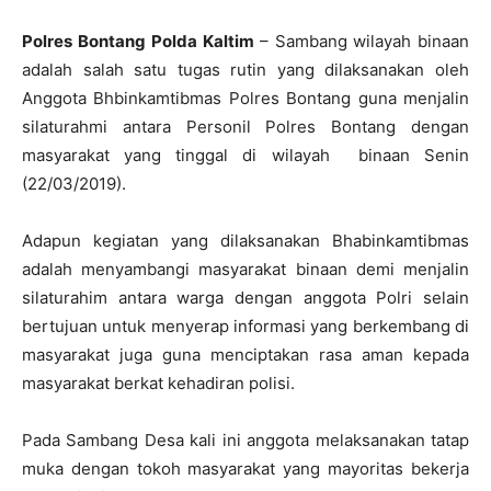
Polres Bontang
Polda Kaltim
– Sambang wilayah binaan
adalah salah satu tugas rutin yang dilaksanakan oleh
Anggota Bhbinkamtibmas Polres Bontang guna menjalin
silaturahmi antara Personil Polres Bontang dengan
masyarakat yang tinggal di wilayah binaan Senin
(22/03/2019).
Adapun kegiatan yang dilaksanakan Bhabinkamtibmas
adalah menyambangi masyarakat binaan demi menjalin
silaturahim antara warga dengan anggota Polri selain
bertujuan untuk menyerap informasi yang berkembang di
masyarakat juga guna menciptakan rasa aman kepada
masyarakat berkat kehadiran polisi.
Pada Sambang Desa kali ini anggota melaksanakan tatap
muka dengan tokoh masyarakat yang mayoritas bekerja