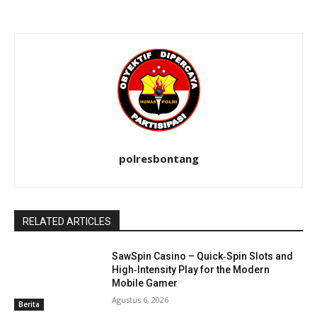
polresbontang
RELATED ARTICLES
SawSpin Casino – Quick‑Spin Slots and
High‑Intensity Play for the Modern
Mobile Gamer
Agustus 6, 2026
Berita