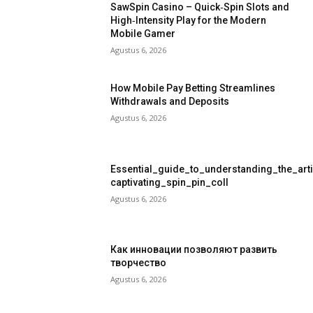
SawSpin Casino – Quick‑Spin Slots and
High‑Intensity Play for the Modern
Mobile Gamer
Agustus 6, 2026
How Mobile Pay Betting Streamlines
Withdrawals and Deposits
Agustus 6, 2026
Essential_guide_to_understanding_the_art
captivating_spin_pin_coll
Agustus 6, 2026
Как инновации позволяют развить
творчество
Agustus 6, 2026