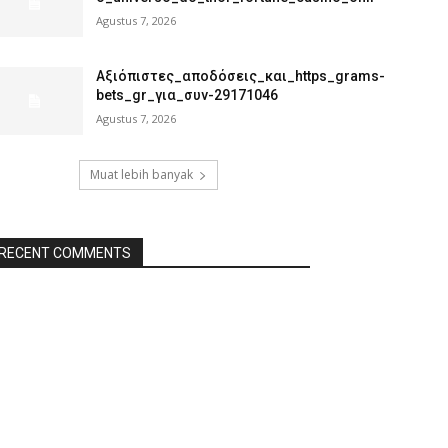
Agustus 7, 2026
Αξιόπιστες_αποδόσεις_και_https_grams-
bets_gr_για_συν-29171046
Agustus 7, 2026
Muat lebih banyak
RECENT COMMENTS