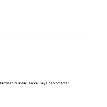
Nama:*
Email:*
Website:
rowser ini untuk lain kali saya berkomentar.