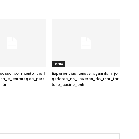
Berita
acesso_ao_mundo_thorf
Experiências_únicas_aguardam_jo
ino_e_estratégias_para
gadores_no_universo_do_thor_for
itór
tune_casino_onli