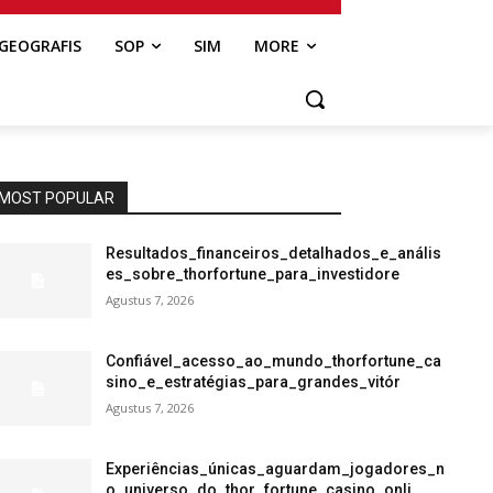
GEOGRAFIS
SOP
SIM
MORE
MOST POPULAR
Resultados_financeiros_detalhados_e_anális
es_sobre_thorfortune_para_investidore
Agustus 7, 2026
Confiável_acesso_ao_mundo_thorfortune_ca
sino_e_estratégias_para_grandes_vitór
Agustus 7, 2026
Experiências_únicas_aguardam_jogadores_n
o_universo_do_thor_fortune_casino_onli