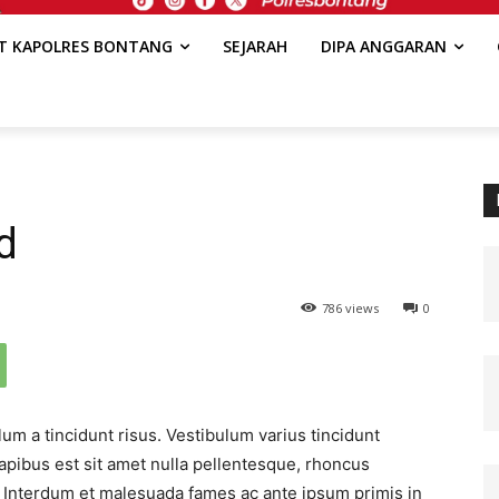
AT KAPOLRES BONTANG
SEJARAH
DIPA ANGGARAN
d
786 views
0
um a tincidunt risus. Vestibulum varius tincidunt
apibus est sit amet nulla pellentesque, rhoncus
t. Interdum et malesuada fames ac ante ipsum primis in