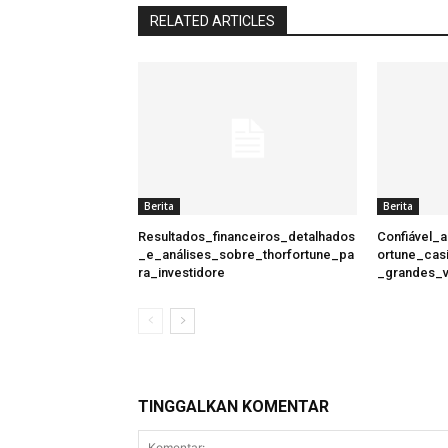
RELATED ARTICLES
Berita
Berita
Resultados_financeiros_detalhados
Confiável_
_e_análises_sobre_thorfortune_pa
ortune_cas
ra_investidore
_grandes_v
TINGGALKAN KOMENTAR