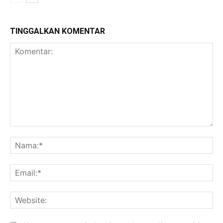
TINGGALKAN KOMENTAR
Komentar:
Na
Ema
Web