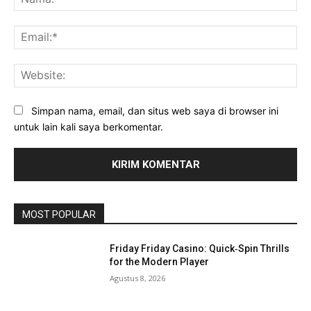
Ema
Web
Simpan nama, email, dan situs web saya di browser ini
untuk lain kali saya berkomentar.
MOST POPULAR
Friday Friday Casino: Quick‑Spin Thrills
for the Modern Player
Agustus 8, 2026