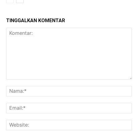
TINGGALKAN KOMENTAR
Komentar:
Na
Ema
Web