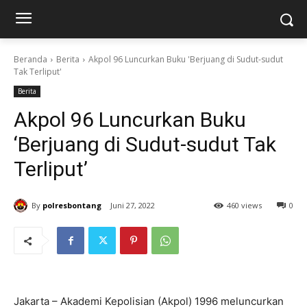
Beranda
Berita
Akpol 96 Luncurkan Buku 'Berjuang di Sudut-sudut
Tak Terliput'
Berita
Akpol 96 Luncurkan Buku
‘Berjuang di Sudut-sudut Tak
Terliput’
By
polresbontang
Juni 27, 2022
460 views
0
Jakarta – Akademi Kepolisian (Akpol) 1996 meluncurkan