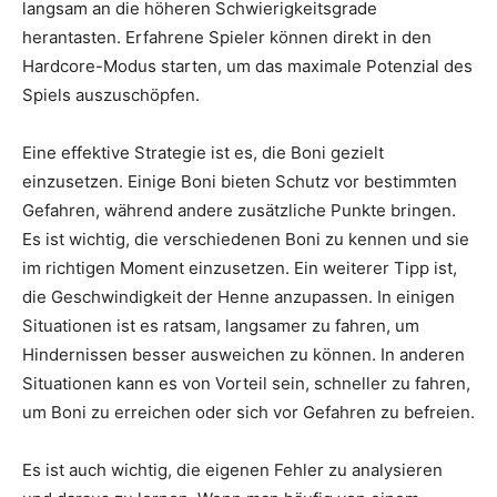
langsam an die höheren Schwierigkeitsgrade
herantasten. Erfahrene Spieler können direkt in den
Hardcore-Modus starten, um das maximale Potenzial des
Spiels auszuschöpfen.
Eine effektive Strategie ist es, die Boni gezielt
einzusetzen. Einige Boni bieten Schutz vor bestimmten
Gefahren, während andere zusätzliche Punkte bringen.
Es ist wichtig, die verschiedenen Boni zu kennen und sie
im richtigen Moment einzusetzen. Ein weiterer Tipp ist,
die Geschwindigkeit der Henne anzupassen. In einigen
Situationen ist es ratsam, langsamer zu fahren, um
Hindernissen besser ausweichen zu können. In anderen
Situationen kann es von Vorteil sein, schneller zu fahren,
um Boni zu erreichen oder sich vor Gefahren zu befreien.
Es ist auch wichtig, die eigenen Fehler zu analysieren