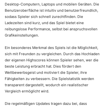
Desktop-Computern, Laptops und mobilen Geräten. Die
Benutzeroberfläche ist intuitiv und benutzerfreundlich,
sodass Spieler sich schnell zurechtfinden. Die
Ladezeiten sind kurz, und das Spiel bietet eine
reibungslose Performance, selbst bei anspruchsvollen
Grafikeinstellungen.
Ein besonderes Merkmal des Spiels ist die Möglichkeit,
sich mit Freunden zu vergleichen. Durch das Hochladen
der eigenen Highscores können Spieler sehen, wer die
beste Leistung erbracht hat. Dies fördert den
Wettbewerbsgeist und motiviert die Spieler, ihre
Fähigkeiten zu verbessern. Die Spielstatistik werden
transparent dargestellt, wodurch ein realistischer
Vergleich ermöglicht wird.
Die regelmäßigen Updates tragen dazu bei, dass