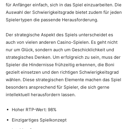
für Anfänger einfach, sich in das Spiel einzuarbeiten. Die
Auswahl der Schwierigkeitsgrade bietet zudem für jeden
Spielertypen die passende Herausforderung.
Der strategische Aspekt des Spiels unterscheidet es
auch von vielen anderen Casino-Spielen. Es geht nicht
nur um Glück, sondern auch um Geschicklichkeit und
strategisches Denken. Um erfolgreich zu sein, muss der
Spieler die Hindernisse frühzeitig erkennen, die Boni
gezielt einsetzen und den richtigen Schwierigkeitsgrad
wählen. Diese strategischen Elemente machen das Spiel
besonders ansprechend für Spieler, die sich gerne
intellektuell herausfordern lassen.
Hoher RTP-Wert: 98%
Einzigartiges Spielkonzept