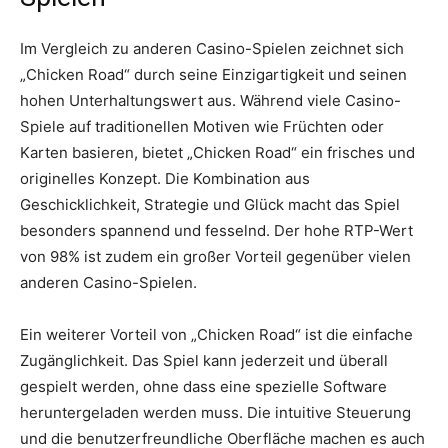
Im Vergleich zu anderen Casino-Spielen zeichnet sich
„Chicken Road“ durch seine Einzigartigkeit und seinen
hohen Unterhaltungswert aus. Während viele Casino-
Spiele auf traditionellen Motiven wie Früchten oder
Karten basieren, bietet „Chicken Road“ ein frisches und
originelles Konzept. Die Kombination aus
Geschicklichkeit, Strategie und Glück macht das Spiel
besonders spannend und fesselnd. Der hohe RTP-Wert
von 98% ist zudem ein großer Vorteil gegenüber vielen
anderen Casino-Spielen.
Ein weiterer Vorteil von „Chicken Road“ ist die einfache
Zugänglichkeit. Das Spiel kann jederzeit und überall
gespielt werden, ohne dass eine spezielle Software
heruntergeladen werden muss. Die intuitive Steuerung
und die benutzerfreundliche Oberfläche machen es auch