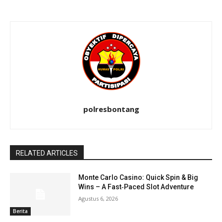
polresbontang
RELATED ARTICLES
Monte Carlo Casino: Quick Spin & Big
Wins – A Fast‑Paced Slot Adventure
Agustus 6, 2026
Berita