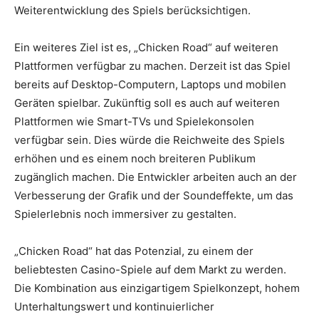
Weiterentwicklung des Spiels berücksichtigen.
Ein weiteres Ziel ist es, „Chicken Road“ auf weiteren
Plattformen verfügbar zu machen. Derzeit ist das Spiel
bereits auf Desktop-Computern, Laptops und mobilen
Geräten spielbar. Zukünftig soll es auch auf weiteren
Plattformen wie Smart-TVs und Spielekonsolen
verfügbar sein. Dies würde die Reichweite des Spiels
erhöhen und es einem noch breiteren Publikum
zugänglich machen. Die Entwickler arbeiten auch an der
Verbesserung der Grafik und der Soundeffekte, um das
Spielerlebnis noch immersiver zu gestalten.
„Chicken Road“ hat das Potenzial, zu einem der
beliebtesten Casino-Spiele auf dem Markt zu werden.
Die Kombination aus einzigartigem Spielkonzept, hohem
Unterhaltungswert und kontinuierlicher