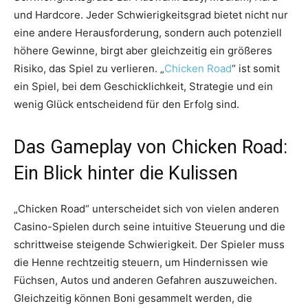
und Hardcore. Jeder Schwierigkeitsgrad bietet nicht nur
eine andere Herausforderung, sondern auch potenziell
höhere Gewinne, birgt aber gleichzeitig ein größeres
Risiko, das Spiel zu verlieren. „
Chicken Road
“ ist somit
ein Spiel, bei dem Geschicklichkeit, Strategie und ein
wenig Glück entscheidend für den Erfolg sind.
Das Gameplay von Chicken Road:
Ein Blick hinter die Kulissen
„Chicken Road“ unterscheidet sich von vielen anderen
Casino-Spielen durch seine intuitive Steuerung und die
schrittweise steigende Schwierigkeit. Der Spieler muss
die Henne rechtzeitig steuern, um Hindernissen wie
Füchsen, Autos und anderen Gefahren auszuweichen.
Gleichzeitig können Boni gesammelt werden, die