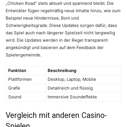
„Chicken Road“ stets aktuell und spannend bleibt. Die
Entwickler fügen regelmäßig neue Inhalte hinzu, wie zum
Beispiel neue Hindernisse, Boni und
Schwierigkeitsgrade. Diese Updates sorgen dafür, dass
das Spiel auch nach längerer Spielzeit nicht langweilig
wird. Die Updates werden in der Regel transparent
angekündigt und basieren auf dem Feedback der
Spielergemeinde.
Funktion
Beschreibung
Plattformen
Desktop, Laptop, Mobile
Grafik
Detailreich und flüssig
Sound
Immersive Soundeffekte
Vergleich mit anderen Casino-
Spielen