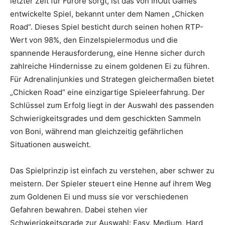
letzter Zeit für Furore sorgt, ist das von InOut Games
entwickelte Spiel, bekannt unter dem Namen „Chicken
Road“. Dieses Spiel besticht durch seinen hohen RTP-
Wert von 98%, den Einzelspielermodus und die
spannende Herausforderung, eine Henne sicher durch
zahlreiche Hindernisse zu einem goldenen Ei zu führen.
Für Adrenalinjunkies und Strategen gleichermaßen bietet
„Chicken Road“ eine einzigartige Spieleerfahrung. Der
Schlüssel zum Erfolg liegt in der Auswahl des passenden
Schwierigkeitsgrades und dem geschickten Sammeln
von Boni, während man gleichzeitig gefährlichen
Situationen ausweicht.
Das Spielprinzip ist einfach zu verstehen, aber schwer zu
meistern. Der Spieler steuert eine Henne auf ihrem Weg
zum Goldenen Ei und muss sie vor verschiedenen
Gefahren bewahren. Dabei stehen vier
Schwierigkeitsgrade zur Auswahl: Easy, Medium, Hard