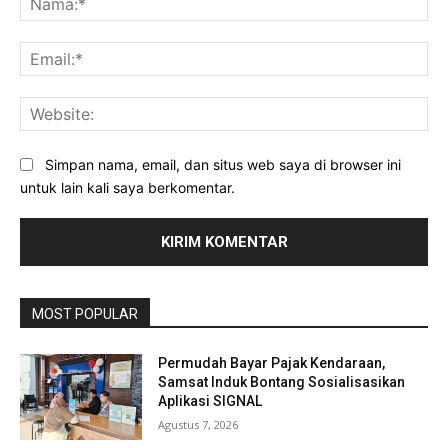
Ema
Web
Simpan nama, email, dan situs web saya di browser ini
untuk lain kali saya berkomentar.
MOST POPULAR
Permudah Bayar Pajak Kendaraan,
Samsat Induk Bontang Sosialisasikan
Aplikasi SIGNAL
Agustus 7, 2026