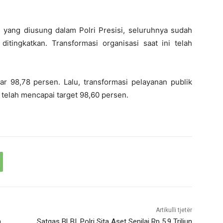
i yang diusung dalam Polri Presisi, seluruhnya sudah
itingkatkan. Transformasi organisasi saat ini telah
ar 98,78 persen. Lalu, transformasi pelayanan publik
telah mencapai target 98,60 persen.
Artikulli tjetër
n
Satgas BLBI, Polri Sita Aset Senilai Rp 5,9 Triliun