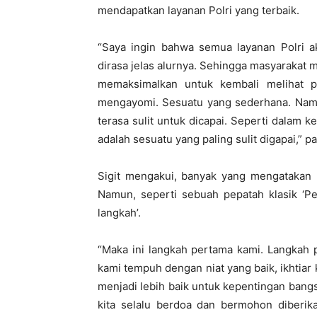
mendapatkan layanan Polri yang terbaik.
“Saya ingin bahwa semua layanan Polri ak
dirasa jelas alurnya. Sehingga masyarakat
memaksimalkan untuk kembali melihat pa
mengayomi. Sesuatu yang sederhana. Na
terasa sulit untuk dicapai. Seperti dalam 
adalah sesuatu yang paling sulit digapai,” pa
Sigit mengakui, banyak yang mengatakan 
Namun, seperti sebuah pepatah klasik ‘Pe
langkah’.
“Maka ini langkah pertama kami. Langkah p
kami tempuh dengan niat yang baik, ikhtiar
menjadi lebih baik untuk kepentingan bangs
kita selalu berdoa dan bermohon diber