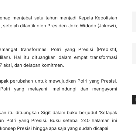
genap menjabat satu tahun menjadi Kepala Kepolisian
i, setelah dilantik oleh Presiden Joko Widodo (Jokowi),
angat transformasi Polri yang Presisi (Prediktif,
ilan). Hal itu dituangkan dalam empat transformasi
77 aksi, dan delapan komitmen.
tapak perubahan untuk mewujudkan Polri yang Presisi.
Polri yang melayani, melindungi dan mengayomi
n itu dituangkan Sigit dalam buku berjudul ‘Setapak
n Polri yang Presisi. Buku setebal 240 halaman ini
ya konsep Presisi hingga apa saja yang sudah dicapai.