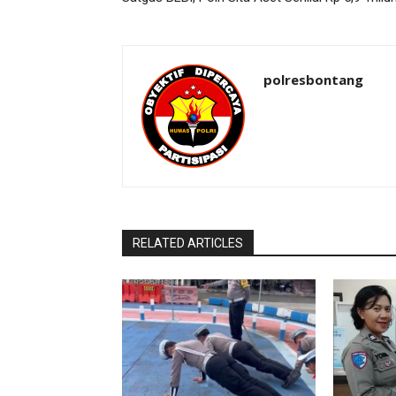
polresbontang
RELATED ARTICLES