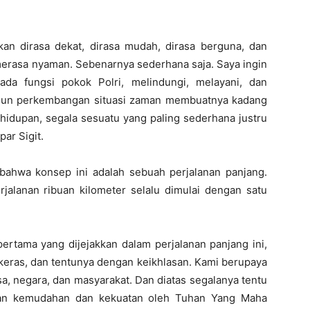
an dirasa dekat, dirasa mudah, dirasa berguna, dan
 merasa nyaman. Sebenarnya sederhana saja. Saya ingin
da fungsi pokok Polri, melindungi, melayani, dan
mun perkembangan situasi zaman membuatnya kadang
kehidupan, segala sesuatu yang paling sederhana justru
par Sigit.
bahwa konsep ini adalah sebuah perjalanan panjang.
rjalanan ribuan kilometer selalu dimulai dengan satu
ertama yang dijejakkan dalam perjalanan panjang ini,
 keras, dan tentunya dengan keikhlasan. Kami berupaya
a, negara, dan masyarakat. Dan diatas segalanya tentu
ikan kemudahan dan kekuatan oleh Tuhan Yang Maha