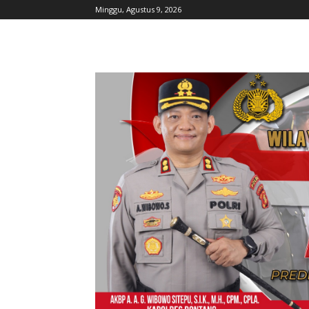
Minggu, Agustus 9, 2026