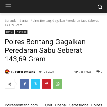
Beranda
Berita
Polres Bontang Gagalkan Peredaran Sabu Seberat
143,69 Gram
Berita
Narkoba
Polres Bontang Gagalkan
Peredaran Sabu Seberat
143,69 Gram
By
polresbontang
Juni 26, 2020
765 views
0
Polresbontang.com – Unit Opsnal Satreskoba Polres