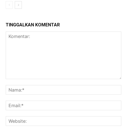
TINGGALKAN KOMENTAR
Komentar:
Na
Ema
Web