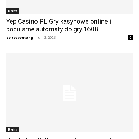
Berita
Yep Casino PL Gry kasynowe online i
popularne automaty do gry.1608
polresbontang
-
Juni 3, 2026
0
Berita