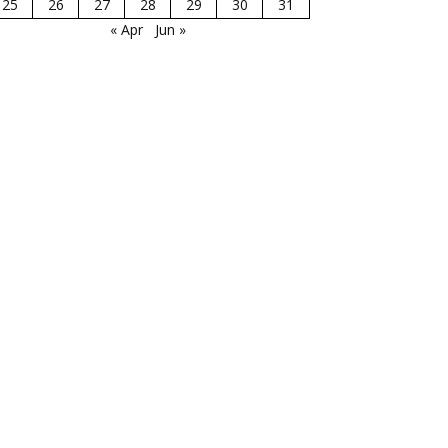
25
26
27
28
29
30
31
« Apr
Jun »