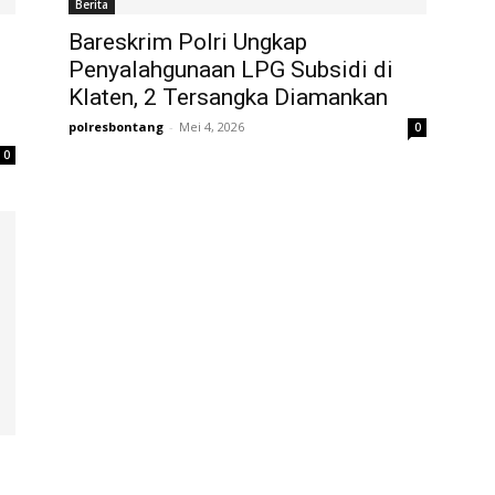
Berita
Bareskrim Polri Ungkap
Penyalahgunaan LPG Subsidi di
Klaten, 2 Tersangka Diamankan
polresbontang
-
Mei 4, 2026
0
0