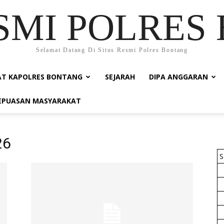
ESMI POLRES
Selamat Datang Di Situs Resmi Polres Bontang
AT KAPOLRES BONTANG
SEJARAH
DIPA ANGGARAN
KEPUASAN MASYARAKAT
26
S