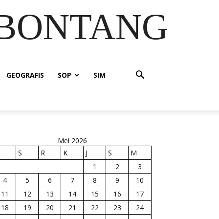
 BONTANG
GEOGRAFIS
SOP
SIM
Mei 2026
S
R
K
J
S
M
1
2
3
4
5
6
7
8
9
10
11
12
13
14
15
16
17
18
19
20
21
22
23
24